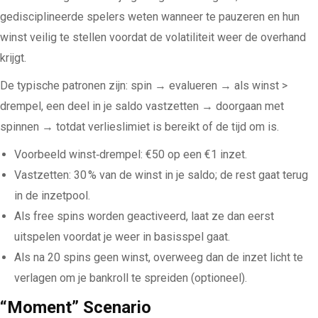
gedisciplineerde spelers weten wanneer te pauzeren en hun
winst veilig te stellen voordat de volatiliteit weer de overhand
krijgt.
De typische patronen zijn: spin → evalueren → als winst >
drempel, een deel in je saldo vastzetten → doorgaan met
spinnen → totdat verlieslimiet is bereikt of de tijd om is.
Voorbeeld winst‑drempel: €50 op een €1 inzet.
Vastzetten: 30 % van de winst in je saldo; de rest gaat terug
in de inzetpool.
Als free spins worden geactiveerd, laat ze dan eerst
uitspelen voordat je weer in basisspel gaat.
Als na 20 spins geen winst, overweeg dan de inzet licht te
verlagen om je bankroll te spreiden (optioneel).
“Moment” Scenario