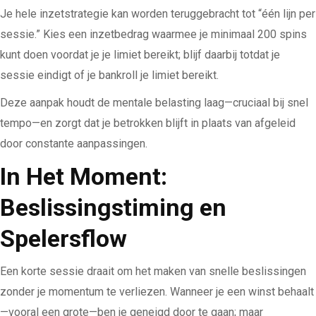
Je hele inzetstrategie kan worden teruggebracht tot “één lijn per
sessie.” Kies een inzetbedrag waarmee je minimaal 200 spins
kunt doen voordat je je limiet bereikt; blijf daarbij totdat je
sessie eindigt of je bankroll je limiet bereikt.
Deze aanpak houdt de mentale belasting laag—cruciaal bij snel
tempo—en zorgt dat je betrokken blijft in plaats van afgeleid
door constante aanpassingen.
In Het Moment:
Beslissingstiming en
Spelersflow
Een korte sessie draait om het maken van snelle beslissingen
zonder je momentum te verliezen. Wanneer je een winst behaalt
—vooral een grote—ben je geneigd door te gaan; maar