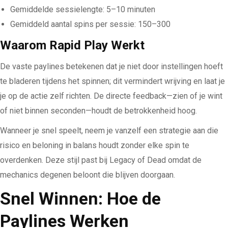
Gemiddelde sessielengte: 5–10 minuten
Gemiddeld aantal spins per sessie: 150–300
Waarom Rapid Play Werkt
De vaste paylines betekenen dat je niet door instellingen hoeft
te bladeren tijdens het spinnen; dit vermindert wrijving en laat je
je op de actie zelf richten. De directe feedback—zien of je wint
of niet binnen seconden—houdt de betrokkenheid hoog.
Wanneer je snel speelt, neem je vanzelf een strategie aan die
risico en beloning in balans houdt zonder elke spin te
overdenken. Deze stijl past bij Legacy of Dead omdat de
mechanics degenen beloont die blijven doorgaan.
Snel Winnen: Hoe de
Paylines Werken