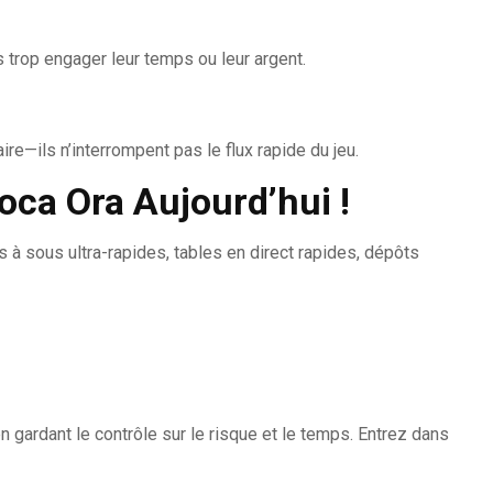
 trop engager leur temps ou leur argent.
e—ils n’interrompent pas le flux rapide du jeu.
oca Ora Aujourd’hui !
 à sous ultra-rapides, tables en direct rapides, dépôts
en gardant le contrôle sur le risque et le temps. Entrez dans