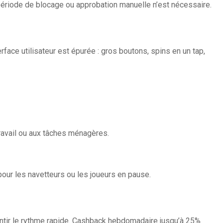
riode de blocage ou approbation manuelle n’est nécessaire.
rface utilisateur est épurée : gros boutons, spins en un tap,
ravail ou aux tâches ménagères.
pour les navetteurs ou les joueurs en pause.
ntir le rythme rapide. Cashback hebdomadaire jusqu’à 25%