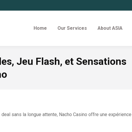
Home
Our Services
About ASIA
es, Jeu Flash, et Sensations
ho
un deal sans la longue attente, Nacho Casino offre une expérience