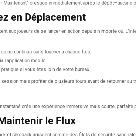
er Maintenant” presque immédiatement après le dépôt—aucune pé
uez en Déplacement
nt aux joueurs de se lancer en action depuis n’importe où. L’inte
 spins continus sans toucher à chaque fois.
a l’application mobile.
ratique si vous êtes loin de votre bureau.
ession mais profiter de plusieurs tours avant de retourner au t
 instantané crée une expérience immersive mais courte, parfaite 
aintenir le Flux
ck et rakeback agissent comme des filets de sécurité sans rale