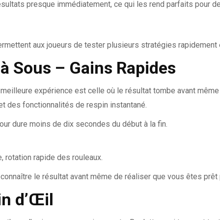
résultats presque immédiatement, ce qui les rend parfaits pour d
permettent aux joueurs de tester plusieurs stratégies rapidemen
 à Sous – Gains Rapides
illeure expérience est celle où le résultat tombe avant même q
t des fonctionnalités de respin instantané.
our dure moins de dix secondes du début à la fin.
, rotation rapide des rouleaux.
 connaître le résultat avant même de réaliser que vous êtes prêt 
in d’Œil