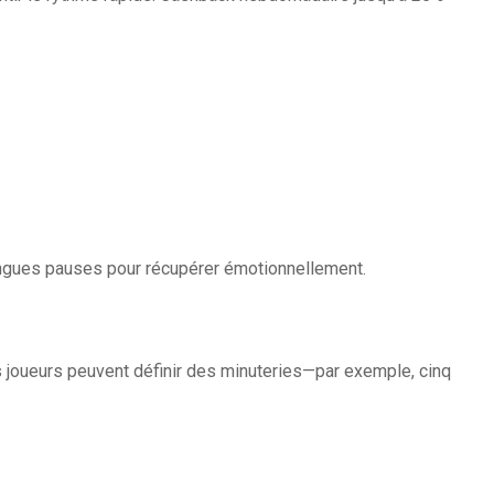
ongues pauses pour récupérer émotionnellement.
s joueurs peuvent définir des minuteries—par exemple, cinq