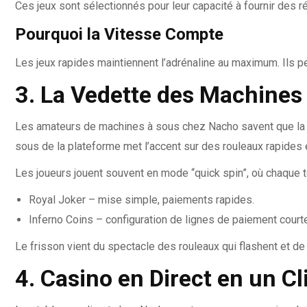
Ces jeux sont sélectionnés pour leur capacité à fournir des 
Pourquoi la Vitesse Compte
Les jeux rapides maintiennent l’adrénaline au maximum. Ils 
3. La Vedette des Machines
Les amateurs de machines à sous chez Nacho savent que la me
sous de la plateforme met l’accent sur des rouleaux rapides e
Les joueurs jouent souvent en mode “quick spin”, où chaque t
Royal Joker – mise simple, paiements rapides.
Inferno Coins – configuration de lignes de paiement courte
Le frisson vient du spectacle des rouleaux qui flashent et de
4. Casino en Direct en un Cl