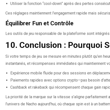
Utiliser la fonction “cool‑down” après des pertes consécut
Ces réglages maintiennent l’engagement rapide mais sécurisé
Équilibrer Fun et Contrôle
Les outils de jeu responsable de la plateforme sont intégrés 
10. Conclusion : Pourquoi S
Si votre temps de jeu se mesure en minutes plutôt qu’en heur
instantanés, et récompenses immédiates qui maintiennent vo
Expérience mobile fluide pour des sessions en déplaceme
Paiements rapides avec options crypto—pas besoin d’atte
Cashback et rakeback qui récompensent chaque gain rapi
La priorité de la marque sur la vitesse s’aligne parfaitement a
l’univers de Nacho aujourd’hui, où chaque spin est à un batte