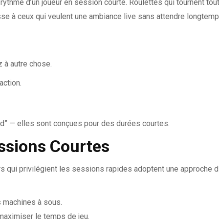
rythme d’un joueur en session courte. Roulettes qui tournent tou
sse à ceux qui veulent une ambiance live sans attendre longtemp
 à autre chose.
action.
nd” — elles sont conçues pour des durées courtes.
essions Courtes
 qui privilégient les sessions rapides adoptent une approche di
s machines à sous.
 maximiser le temps de jeu.