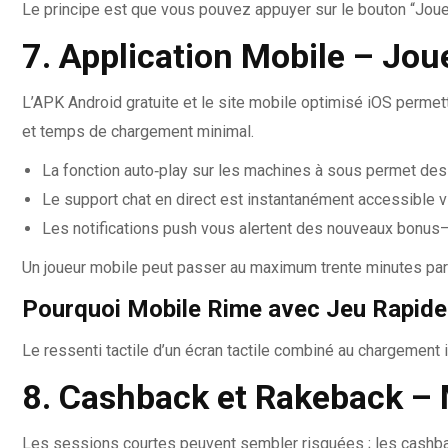
Le principe est que vous pouvez appuyer sur le bouton “Jou
7. Application Mobile – Jo
L’APK Android gratuite et le site mobile optimisé iOS permette
et temps de chargement minimal.
La fonction auto‑play sur les machines à sous permet des
Le support chat en direct est instantanément accessible vi
Les notifications push vous alertent des nouveaux bonus—p
Un joueur mobile peut passer au maximum trente minutes par s
Pourquoi Mobile Rime avec Jeu Rapide
Le ressenti tactile d’un écran tactile combiné au chargement
8. Cashback et Rakeback – M
Les sessions courtes peuvent sembler risquées ; les cashba