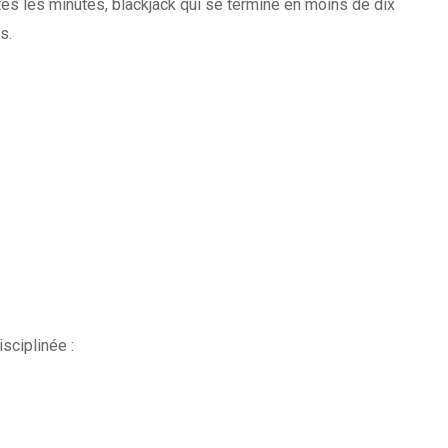
tes les minutes, blackjack qui se termine en moins de dix
s.
sciplinée :