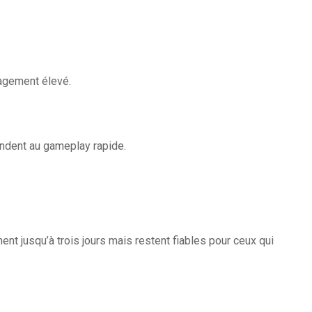
ngagement élevé.
ndent au gameplay rapide.
ent jusqu’à trois jours mais restent fiables pour ceux qui