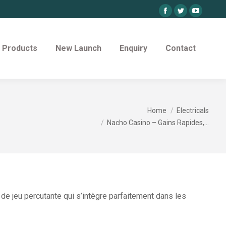
Facebook
Twitter
YouTube
page
page
page
opens
opens
opens
Products
New Launch
Enquiry
Contact
in
in
in
new
new
new
window
window
window
You are here:
Home
Electricals
Nacho Casino – Gains Rapides,…
 de jeu percutante qui s’intègre parfaitement dans les