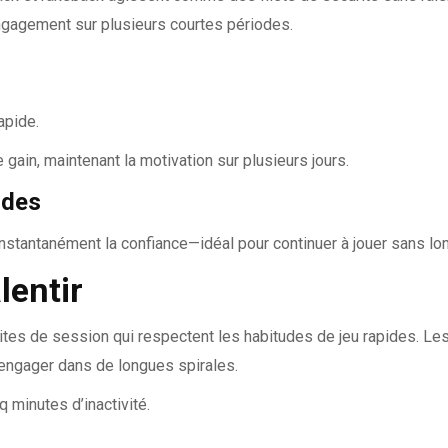
engagement sur plusieurs courtes périodes.
apide.
 gain, maintenant la motivation sur plusieurs jours.
ides
instantanément la confiance—idéal pour continuer à jouer sans l
lentir
ites de session qui respectent les habitudes de jeu rapides. Le
’engager dans de longues spirales.
 minutes d’inactivité.