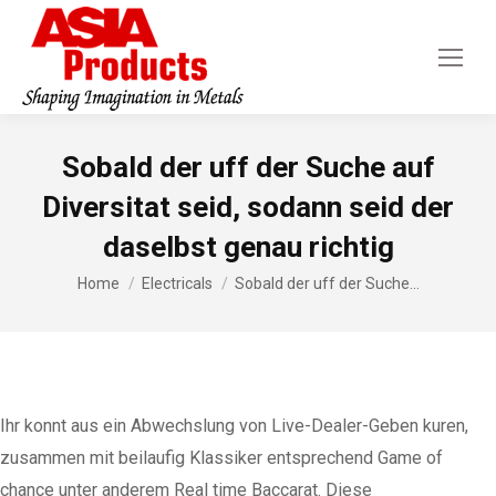
Sobald der uff der Suche auf
Diversitat seid, sodann seid der
daselbst genau richtig
You are here:
Home
Electricals
Sobald der uff der Suche…
Ihr konnt aus ein Abwechslung von Live-Dealer-Geben kuren,
zusammen mit beilaufig Klassiker entsprechend Game of
chance unter anderem Real time Baccarat. Diese