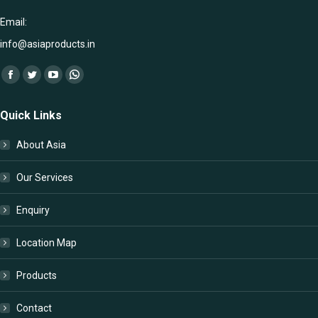
Email:
info@asiaproducts.in
Find us on:
Facebook
Twitter
YouTube
Whatsapp
page
page
page
page
Quick Links
opens
opens
opens
opens
in
in
in
in
About Asia
new
new
new
new
window
window
window
window
Our Services
Enquiry
Location Map
Products
Contact