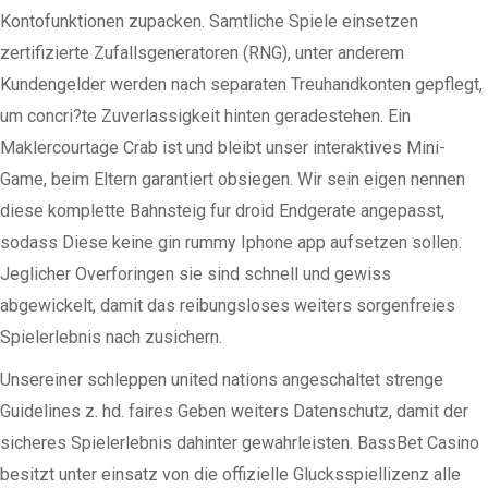
Kontofunktionen zupacken. Samtliche Spiele einsetzen
zertifizierte Zufallsgeneratoren (RNG), unter anderem
Kundengelder werden nach separaten Treuhandkonten gepflegt,
um concri?te Zuverlassigkeit hinten geradestehen. Ein
Maklercourtage Crab ist und bleibt unser interaktives Mini-
Game, beim Eltern garantiert obsiegen. Wir sein eigen nennen
diese komplette Bahnsteig fur droid Endgerate angepasst,
sodass Diese keine gin rummy Iphone app aufsetzen sollen.
Jeglicher Overforingen sie sind schnell und gewiss
abgewickelt, damit das reibungsloses weiters sorgenfreies
Spielerlebnis nach zusichern.
Unsereiner schleppen united nations angeschaltet strenge
Guidelines z. hd. faires Geben weiters Datenschutz, damit der
sicheres Spielerlebnis dahinter gewahrleisten. BassBet Casino
besitzt unter einsatz von die offizielle Glucksspiellizenz alle