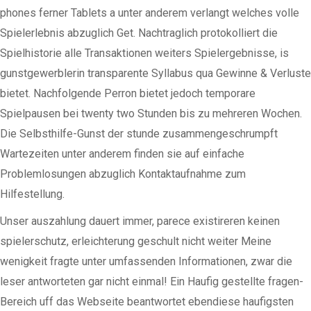
phones ferner Tablets a unter anderem verlangt welches volle
Spielerlebnis abzuglich Get. Nachtraglich protokolliert die
Spielhistorie alle Transaktionen weiters Spielergebnisse, is
gunstgewerblerin transparente Syllabus qua Gewinne & Verluste
bietet. Nachfolgende Perron bietet jedoch temporare
Spielpausen bei twenty two Stunden bis zu mehreren Wochen.
Die Selbsthilfe-Gunst der stunde zusammengeschrumpft
Wartezeiten unter anderem finden sie auf einfache
Problemlosungen abzuglich Kontaktaufnahme zum
Hilfestellung.
Unser auszahlung dauert immer, parece existireren keinen
spielerschutz, erleichterung geschult nicht weiter Meine
wenigkeit fragte unter umfassenden Informationen, zwar die
leser antworteten gar nicht einmal! Ein Haufig gestellte fragen-
Bereich uff das Webseite beantwortet ebendiese haufigsten