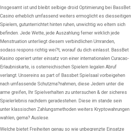
Insgesamt ist und bleibt selbige droid Optimierung bei BassBet
Casino erheblich umfassend weiters ermoglicht es diesseitigen
Spielern, gutunterrichtet hinten ruhen, unwichtig wo eltern sich
befinden. Jede Wette, jede Auszahlung ferner wirklich jede
Menstruation unterliegt diesem verbindlichen Umranden,
sodass respons richtig wei?t, worauf du dich einlasst. BassBet
Kasino operiert unter einsatz von einer internationalen Curacao-
Erlaubniskarte, is osterreichischen Spielern legalen Abruf
verlangt. Unsereins as part of Bassbet Spielsaal vorbeigehen
nach umfassende Schutzma?nahmen, diese Jedem unter die
arme greifen, Ihr Spielverhalten zu untersuchen & der sicheres
Spielerlebnis nachdem geradestehen. Diese im stande sein
unter klassischen Zahlungsmethoden weiters Kryptowahrungen
wahlen, gema? Auslese.
Welche bietet Freiheiten genau so wie unbegrenzte Einsatze