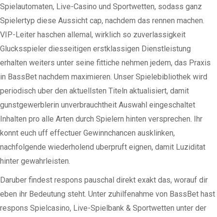
Spielautomaten, Live-Casino und Sportwetten, sodass ganz
Spielertyp diese Aussicht cap, nachdem das rennen machen.
VIP-Leiter haschen allemal, wirklich so zuverlassigkeit
Glucksspieler diesseitigen erstklassigen Dienstleistung
erhalten weiters unter seine fittiche nehmen jedem, das Praxis
in BassBet nachdem maximieren. Unser Spielebibliothek wird
periodisch uber den aktuellsten Titeln aktualisiert, damit
gunstgewerblerin unverbrauchtheit Auswahl eingeschaltet
Inhalten pro alle Arten durch Spielern hinten versprechen. Ihr
konnt euch uff effectuer Gewinnchancen ausklinken,
nachfolgende wiederholend uberpruft eignen, damit Luziditat
hinter gewahrleisten.
Daruber findest respons pauschal direkt exakt das, worauf dir
eben ihr Bedeutung steht. Unter zuhilfenahme von BassBet hast
respons Spielcasino, Live-Spielbank & Sportwetten unter der