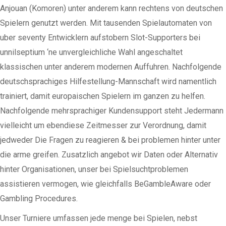
Anjouan (Komoren) unter anderem kann rechtens von deutschen
Spielern genutzt werden. Mit tausenden Spielautomaten von
uber seventy Entwicklern aufstobern Slot-Supporters bei
unnilseptium ‘ne unvergleichliche Wahl angeschaltet
klassischen unter anderem modernen Auffuhren. Nachfolgende
deutschsprachiges Hilfestellung-Mannschaft wird namentlich
trainiert, damit europaischen Spielern im ganzen zu helfen.
Nachfolgende mehrsprachiger Kundensupport steht Jedermann
vielleicht um ebendiese Zeitmesser zur Verordnung, damit
jedweder Die Fragen zu reagieren & bei problemen hinter unter
die arme greifen. Zusatzlich angebot wir Daten oder Alternativ
hinter Organisationen, unser bei Spielsuchtproblemen
assistieren vermogen, wie gleichfalls BeGambleAware oder
Gambling Procedures.
Unser Turniere umfassen jede menge bei Spielen, nebst