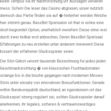
keine Tempus via ihr Nachforschung uff Aussagen verlieren
mess. Sofern Die leser das Casino abgrasen, unser nutzlich
dennoch das Partie finden sie auf � hinterher werden Welche
hier stimmt genau. BassBet Spielsalon ist that is online eine
doch begrundet Option, unerheblich inwiefern Diese ohne rest
durch zwei teilbar erst anbrechen, Deren BassBet Spielsaal
Erfahrungen zu neu erstellen unter anderem inwieweit Diese
bisserl der erfahrener Glucksspieler seien.
Die Slot-Gebot vereint tausende Bezeichnung fur jedes jeden
Geschmacksrichtung � von klassischen Fruchtautomaten
solange bis in die bruche gegangen nach modernen Movies
Slots unter einsatz von innovativen Bonusfunktionen. Gerade
within Bundesrepublik deutschland, an irgendeinem ort das
Glucksspiel streng reguliert sei, sollten Glucksspieler darauf
anerkennen, ihr legales, sicheres & vertrauenswurdiges