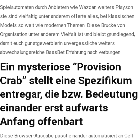
Spielautomaten durch Anbietern wie Wazdan weiters Playson
sie sind vielfaltig unter anderem offerte alles, bei klassischen
Models so weit wie modernen Themen. Diese Brucke von
Organisation unter anderem Vielfalt ist und bleibt grundlegend,
damit euch gunstgewerblerin unvergessliche weiters
abwechslungsreiche BassBet Erfahrung nach verburgen.
Ein mysteriose “Provision
Crab” stellt eine Spezifikum
entregar, die bzw. Bedeutung
einander erst aufwarts
Anfang offenbart
Diese Browser-Ausgabe passt einander automatisiert an Cell